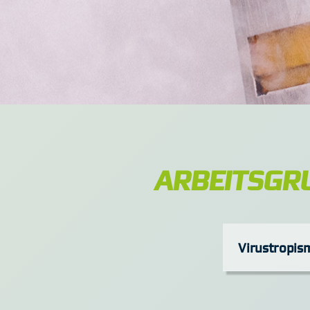
ARBEITSGR
Virustropis