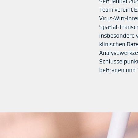
Seit Januar 20
Team vereint E
Virus-Wirt-Int
Spatial-Transc
insbesondere v
klinischen Da
Analysewerkzeug
Schlüsselpunkt
beitragen und 