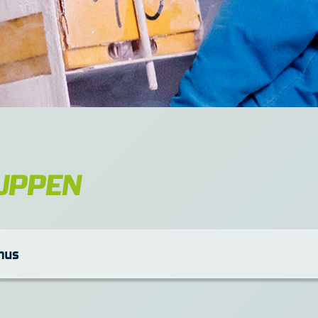
UPPEN
mus