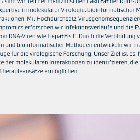
25 sind wir Teil der medizinischen Fakultät der Ruhr-
xpertise in molekularer Virologie, bioinformatische
eraktionen. Mit Hochdurchsatz-Virusgenomsequenzieru
riptomics erforschen wir Infektionsverläufe und die 
on RNA-Viren wie Hepatitis E. Durch die Verbindung
ten und bioinformatischer Methoden entwickeln wir 
e für die virologische Forschung. Unser Ziel ist es, 
e der molekularen Interaktionen zu identifzieren, di
Therapieansätze ermöglichen.