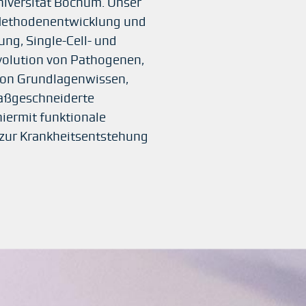
Universität Bochum. Unser
r Methodenentwicklung und
ng, Single-Cell- und
Evolution von Pathogenen,
 von Grundlagenwissen,
maßgeschneiderte
hiermit funktionale
e zur Krankheitsentstehung